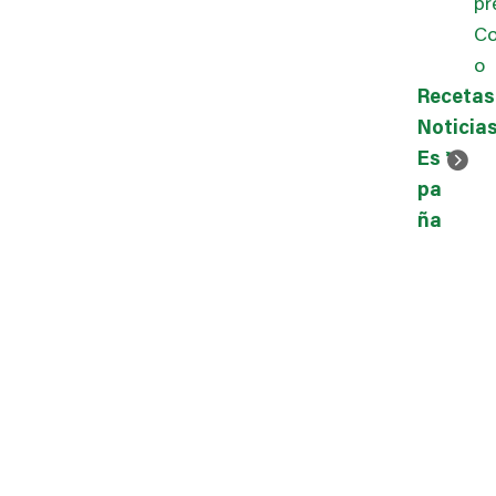
pr
Co
o
Recetas
Noticia
Es
pa
ña