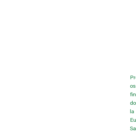
Pr
os
fi
do
la
Eu
Sa