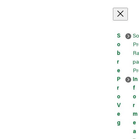
S
So
o
Pr
b
Ra
r
pa
e
Pr
P
In
r
f
o
o
V
r
e
m
g
e
a