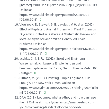
and its components on metabolic health. Nutrients
[Internet]. 2010 Dec 15 [cited 2017 Sep 13];2(12):1266–89.
Online at:
https://www.ncbi.nlm.nih.gov/pubmed/22254008
[06.06.2018]
Viguiliouk, E., Stewart, S. E., Jayalath, V. H. et al. (2015):
Effect of Replacing Animal Protein with Plant Protein on
Glycemic Control in Diabetes: A Systematic Review and
Meta-Analysis of Randomized Controlled Trials.
Nutrients. Online at:
https://www.ncbi.nlm.nih.gov/pmc/articles/PMC46900
61/ [06.06.2018]
aschka, C. & S. Ruf (2012): Sport und Ernährung –
Wissenschaftlich basierte Empfehlungen und
Ernährungspläne für die Praxis, Georg Thieme Verlag KG
Stuttgart
Bittman, M. (2010): Elevating Simple Legumes, Just
Enough. The New York Times. Online at:
https://www.nytimes.com/2010/01/06/dining/06mini.ht
ml [06.06.2018]
DAA (2018): Legumes: what are they and how can I use
them? Online at: https://daa.asn.au/smart-eating-for-
you/smart-eating-fast-facts/food-and-food-