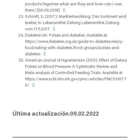
products/legumes-what-are-they-and-how-can-i-use-
them/ [06.06.2018]
Schmitt, S. (2017): Marktentwicklung: Das Sortiment wird
breiter, In: Lebensmittel Zeitung Lebensmittel Zeitung
vom 17.11.2017
Diabetes UK: Pulses and diabetes. Available at:
https://www.diabetes.org.uk/guide-to-diabetes/enjoy-
food/eating-with-diabetes/food-groups/pulses-and-
diabetes
American Journal of Hypertension (2013): Effect of Dietary
Pulses on Blood Pressure: A Systematic Review and
Meta-analysis of Controlled Feeding Trials. Available at
https://www.ncbi.nlm.nih.gov/pmc/articles/PMC539177
5/
09.02.2022
Última actualización
: