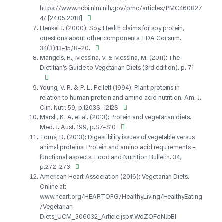
https://www.ncbi.nlm.nih.gov/pmc/articles/PMC460827
4/ [24.05.2018]
Henkel J. (2000): Soy. Health claims for soy protein,
questions about other components. FDA Consum.
34(3):13–15,18–20.
Mangels, R., Messina, V. & Messina, M. (2011): The
Dietitian’s Guide to Vegetarian Diets (3rd edition). p. 71
Young, V. R. & P. L. Pellett (1994): Plant proteins in
relation to human protein and amino acid nutrition. Am. J.
Clin. Nutr. 59, p.1203S–1212S
Marsh, K. A. et al. (2013): Protein and vegetarian diets.
Med. J. Aust. 199, p.S7–S10
Tomé, D. (2013): Digestibility issues of vegetable versus
animal proteins: Protein and amino acid requirements –
functional aspects. Food and Nutrition Bulletin. 34,
p.272–273
American Heart Association (2016): Vegetarian Diets.
Online at:
www.heart.org/HEARTORG/HealthyLiving/HealthyEating
/Vegetarian-
Diets_UCM_306032_Article.jsp#.WdZOFdNJbBI