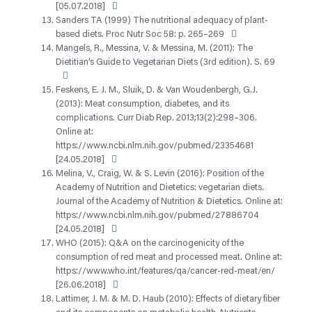
[05.07.2018]
Sanders TA (1999) The nutritional adequacy of plant-
based diets. Proc Nutr Soc 58: p. 265–269
Mangels, R., Messina, V. & Messina, M. (2011): The
Dietitian’s Guide to Vegetarian Diets (3rd edition). S. 69
Feskens, E. J. M., Sluik, D. & Van Woudenbergh, G.J.
(2013): Meat consumption, diabetes, and its
complications. Curr Diab Rep. 2013;13(2):298–306.
Online at:
https://www.ncbi.nlm.nih.gov/pubmed/23354681
[24.05.2018]
Melina, V., Craig, W. & S. Levin (2016): Position of the
Academy of Nutrition and Dietetics: vegetarian diets.
Journal of the Academy of Nutrition & Dietetics. Online at:
https://www.ncbi.nlm.nih.gov/pubmed/27886704
[24.05.2018]
WHO (2015): Q&A on the carcinogenicity of the
consumption of red meat and processed meat. Online at:
https://www.who.int/features/qa/cancer-red-meat/en/
[26.06.2018]
Lattimer, J. M. & M. D. Haub (2010): Effects of dietary fiber