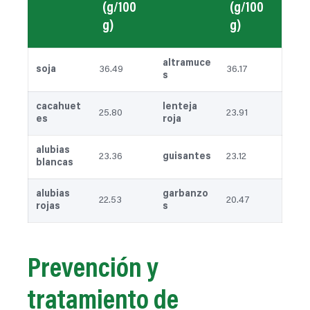
(g/100
(g/100
g)
g)
altramuce
soja
36.49
36.17
s
cacahuet
lenteja
25.80
23.91
es
roja
alubias
23.36
guisantes
23.12
blancas
alubias
garbanzo
22.53
20.47
rojas
s
Prevención y
tratamiento de