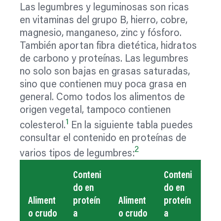
Las legumbres y leguminosas son ricas
en vitaminas del grupo B, hierro, cobre,
magnesio, manganeso, zinc y fósforo.
También aportan fibra dietética, hidratos
de carbono y proteínas. Las legumbres
no solo son bajas en grasas saturadas,
sino que contienen muy poca grasa en
general. Como todos los alimentos de
origen vegetal, tampoco contienen
1
colesterol.
En la siguiente tabla puedes
consultar el contenido en proteínas de
2
varios tipos de legumbres:
Conteni
Conteni
do en
do en
Aliment
proteín
Aliment
proteín
o crudo
a
o crudo
a