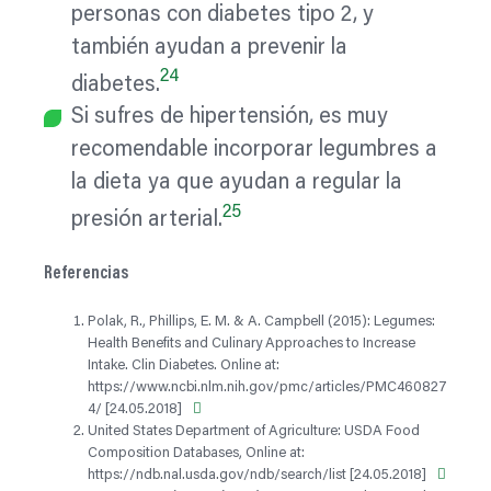
personas con diabetes tipo 2, y
también ayudan a prevenir la
24
diabetes.
Si sufres de hipertensión, es muy
recomendable incorporar legumbres a
la dieta ya que ayudan a regular la
25
presión arterial.
Referencias
Polak, R., Phillips, E. M. & A. Campbell (2015): Legumes:
Health Benefits and Culinary Approaches to Increase
Intake. Clin Diabetes. Online at:
https://www.ncbi.nlm.nih.gov/pmc/articles/PMC460827
4/ [24.05.2018]
United States Department of Agriculture: USDA Food
Composition Databases, Online at:
https://ndb.nal.usda.gov/ndb/search/list [24.05.2018]