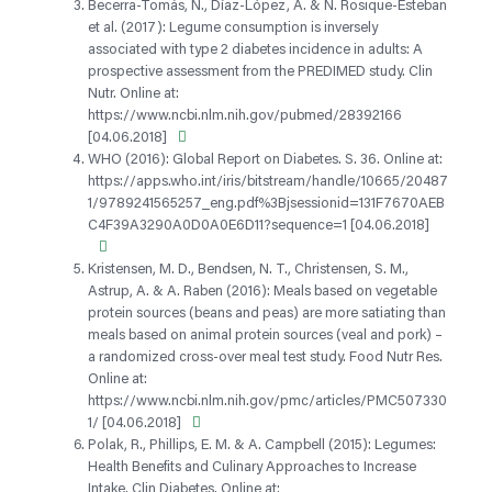
Becerra-Tomás, N., Díaz-López, A. & N. Rosique-Esteban
et al. (2017): Legume consumption is inversely
associated with type 2 diabetes incidence in adults: A
prospective assessment from the PREDIMED study. Clin
Nutr. Online at:
https://www.ncbi.nlm.nih.gov/pubmed/28392166
[04.06.2018]
WHO (2016): Global Report on Diabetes. S. 36. Online at:
https://apps.who.int/iris/bitstream/handle/10665/20487
1/9789241565257_eng.pdf%3Bjsessionid=131F7670AEB
C4F39A3290A0D0A0E6D11?sequence=1 [04.06.2018]
Kristensen, M. D., Bendsen, N. T., Christensen, S. M.,
Astrup, A. & A. Raben (2016): Meals based on vegetable
protein sources (beans and peas) are more satiating than
meals based on animal protein sources (veal and pork) –
a randomized cross-over meal test study. Food Nutr Res.
Online at:
https://www.ncbi.nlm.nih.gov/pmc/articles/PMC507330
1/ [04.06.2018]
Polak, R., Phillips, E. M. & A. Campbell (2015): Legumes:
Health Benefits and Culinary Approaches to Increase
Intake. Clin Diabetes. Online at: