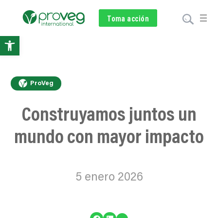
Voluntariado
Toma acción
Subscríbete
Donar
Abrir
barra
de
ProVeg
herramientas
Construyamos juntos un
mundo con mayor impacto
5 enero 2026
…