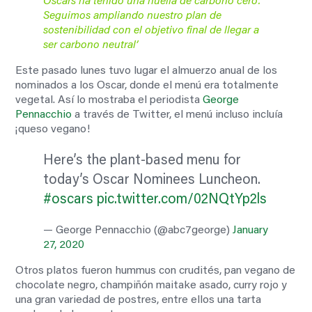
Oscars ha tenido una huella de carbono cero.
Seguimos ampliando nuestro plan de
sostenibilidad con el objetivo final de llegar a
ser carbono neutral’
Este pasado lunes tuvo lugar el almuerzo anual de los
nominados a los Oscar, donde el menú era totalmente
vegetal. Así lo mostraba el periodista
George
Pennacchio
a través de Twitter, el menú incluso incluía
¡queso vegano!
Here’s the plant-based menu for
today’s Oscar Nominees Luncheon.
#oscars
pic.twitter.com/02NQtYp2ls
— George Pennacchio (@abc7george)
January
27, 2020
Otros platos fueron hummus con crudités, pan vegano de
chocolate negro, champiñón maitake asado, curry rojo y
una gran variedad de postres, entre ellos una tarta