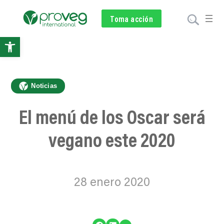
Voluntariado
Toma acción
Subscríbete
Donar
Abrir
barra
de
Noticias
herramientas
El menú de los Oscar será
vegano este 2020
28 enero 2020