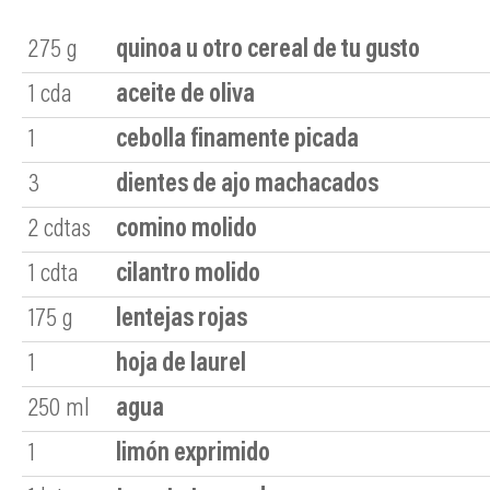
275
g
quinoa u otro cereal de tu gusto
1
cda
aceite de oliva
1
cebolla finamente picada
3
dientes de ajo machacados
2
cdtas
comino molido
1
cdta
cilantro molido
175
g
lentejas rojas
1
hoja de laurel
250
ml
agua
1
limón exprimido