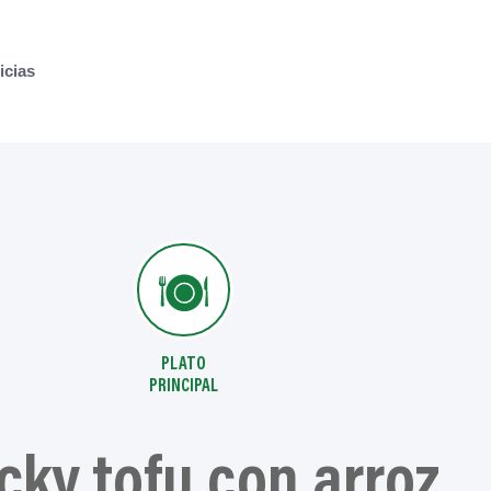
icias
PLATO
PRINCIPAL
icky tofu con arroz