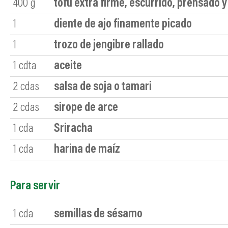
400
g
tofu extra firme, escurrido, prensado 
1
diente de ajo finamente picado
1
trozo de jengibre rallado
1
cdta
aceite
2
cdas
salsa de soja o tamari
2
cdas
sirope de arce
1
cda
Sriracha
1
cda
harina de maíz
Para servir
1
cda
semillas de sésamo