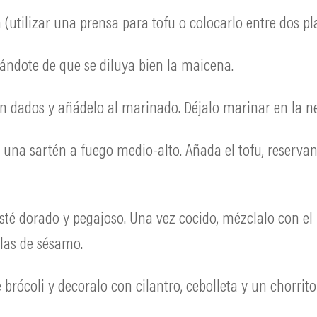
a (utilizar una prensa para tofu o colocarlo entre dos p
rándote de que se diluya bien la maicena.
 en dados y añádelo al marinado. Déjalo marinar en la n
 una sartén a fuego medio-alto. Añada el tofu, reserv
 esté dorado y pegajoso. Una vez cocido, mézclalo con e
las de sésamo.
 brócoli y decoralo con cilantro, cebolleta y un chorrit