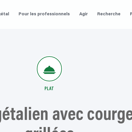
étal
Pour les professionnels
Agir
Recherche
PLAT
talien avec courget