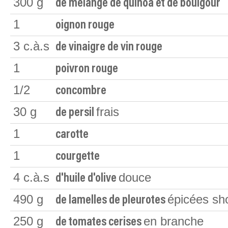
300
g
de mélange de quinoa et de boulgour
1
oignon rouge
3
c.à.s
de vinaigre de vin rouge
1
poivron rouge
1/2
concombre
30
g
frais
de persil
1
carotte
1
courgette
4
c.à.s
douce
d'huile d'olive
490
g
épicées s
de lamelles de pleurotes
250
g
en branche
de tomates cerises