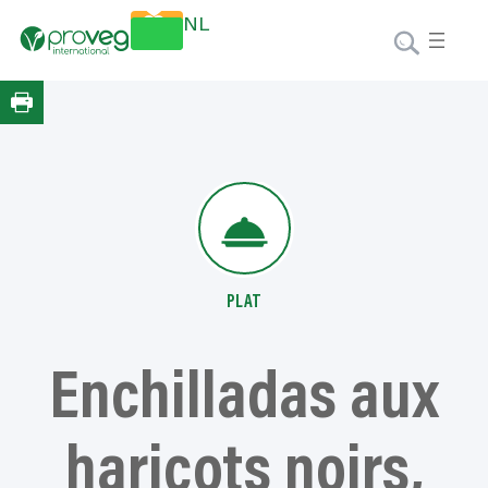
Aller
Faire un
NL
au
don
contenu
PLAT
Enchilladas aux
haricots noirs,