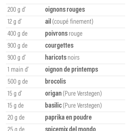
200
g d’
oignons rouges
12
g d’
ail
(coupé finement)
400
g de
poivrons
rouge
900
g de
courgettes
900
g d’
haricots
noirs
1
main d’
oignon de printemps
500
g de
brocolis
15
g d’
origan
(Pure Verstegen)
15
g de
basilic
(Pure Verstegen)
20
g de
paprika en poudre
25
g de
spicemix del mondo