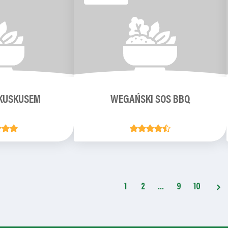
 KUSKUSEM
WEGAŃSKI SOS BBQ
1
2
…
9
10