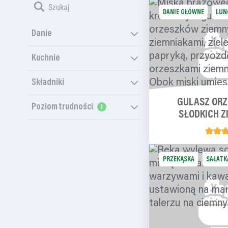
DANIE GŁÓWNE
LUN
Danie
Kuchnie
Składniki
GULASZ ORZ
Poziom trudności
SŁODKICH Z
PRZEKĄSKA
SAŁATK