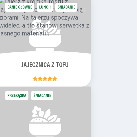
DANIE GŁÓWNE
LUNCH
ŚNIADANIE
JAJECZNICA Z TOFU
PRZEKĄSKA
ŚNIADANIE