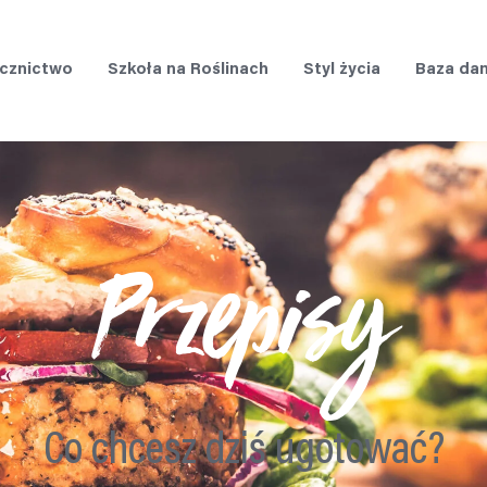
cznictwo
Szkoła na Roślinach
Styl życia
Baza da
Przepisy
Co chcesz dziś ugotować?