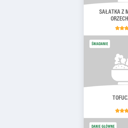
SAŁATKA Z
ORZEC
ŚNIADANIE
TOFUC
DANIE GŁÓWNE