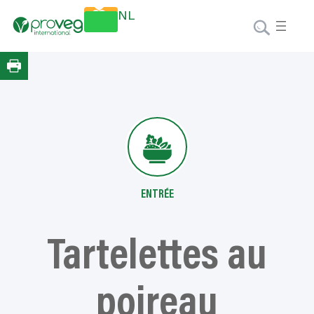
Aller
Faire un
NL
au
don
contenu
ENTRÉE
Tartelettes au
poireau