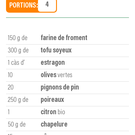
PORTIONS:
150
g de
farine de froment
300
g de
tofu soyeux
1
càs d’
estragon
10
olives
vertes
20
pignons de pin
250
g de
poireaux
1
citron
bio
50
g de
chapelure