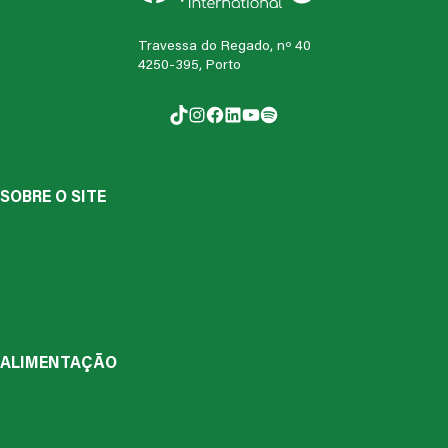
Travessa do Regado, nº 40
4250-395, Porto
TikTok
Instagram
Facebook
LinkedIn
YouTube
Spotify
SOBRE O SITE
Política de Privacidade
Temos e Condiçoes
RGPD
ALIMENTAÇÃO
Receitas
Conceitos