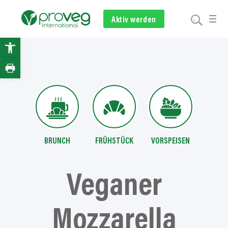
Zum
Inhalt
Aktiv werden
Newsletter
Spenden
springen
Open
toolbar
BRUNCH
FRÜHSTÜCK
VORSPEISEN
Veganer
Mozzarella