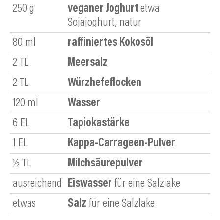
250
g
veganer Joghurt
etwa
Sojajoghurt, natur
80
ml
raffiniertes Kokosöl
2
TL
Meersalz
2
TL
Würzhefeflocken
120
ml
Wasser
6
EL
Tapiokastärke
1
EL
Kappa-Carrageen-Pulver
½
TL
Milchsäurepulver
ausreichend
Eiswasser
für eine Salzlake
etwas
Salz
für eine Salzlake