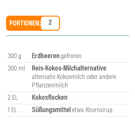
PORTIONEN:
300
g
Erdbeeren
gefroren
300
ml
Reis-Kokos-Milchalternative
alternativ Kokosmilch oder andere
Pflanzenmilch
2
EL
Kokosflocken
1
EL
Süßungsmittel
etwa Ahornsirup