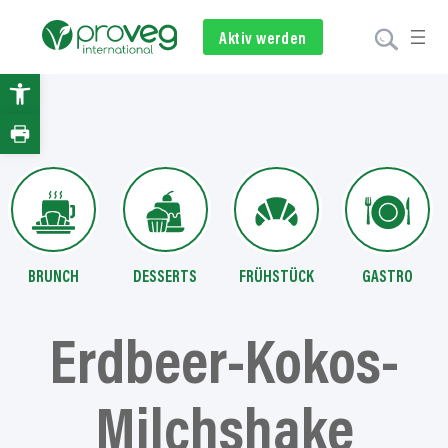
Zum
Inhalt
Aktiv werden
Newsletter
Spenden
springen
Open
toolbar
BRUNCH
DESSERTS
FRÜHSTÜCK
GASTRO
Erdbeer-Kokos-
Milchshake