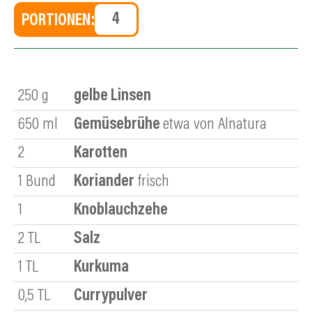
PORTIONEN:
250
g
gelbe Linsen
650
ml
Gemüsebrühe
etwa von Alnatura
2
Karotten
1
Bund
Koriander
frisch
1
Knoblauchzehe
2
TL
Salz
1
TL
Kurkuma
0,5
TL
Currypulver