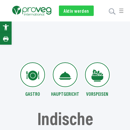
Zum
Inhalt
Aktiv werden
Newsletter
Spenden
springen
Open
toolbar
GASTRO
HAUPTGERICHT
VORSPEISEN
Indische