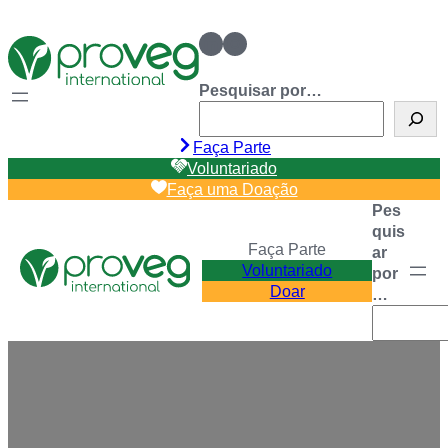
Pular
linkedin
Instagram
para
o
conteúdo
Pesquisar por…
Faça Parte
Voluntariado
Faça uma Doação
Pes
quis
Faça Parte
ar
Voluntariado
por
Doar
…