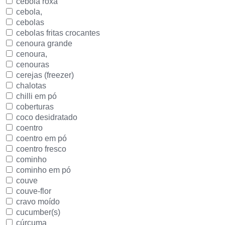
cebola roxa
cebola,
cebolas
cebolas fritas crocantes
cenoura grande
cenoura,
cenouras
cerejas (freezer)
chalotas
chilli em pó
coberturas
coco desidratado
coentro
coentro em pó
coentro fresco
cominho
cominho em pó
couve
couve-flor
cravo moído
cucumber(s)
cúrcuma