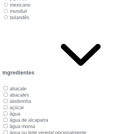
mexicano
mundial
tailandês
Ingredientes
abacate
abacates
abobrinha
açúcar
água
água de alcaparra
água morna
água ou leite vegetal opcionalmente