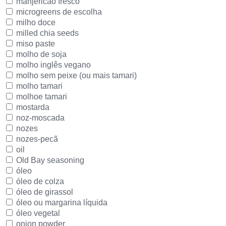
manjericão fresco
microgreens de escolha
milho doce
milled chia seeds
miso paste
molho de soja
molho inglês vegano
molho sem peixe (ou mais tamari)
molho tamari
molhoe tamari
mostarda
noz-moscada
nozes
nozes-pecã
oil
Old Bay seasoning
óleo
óleo de colza
óleo de girassol
óleo ou margarina líquida
óleo vegetal
onion powder