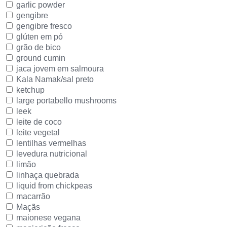
garlic powder
gengibre
gengibre fresco
glúten em pó
grão de bico
ground cumin
jaca jovem em salmoura
Kala Namak/sal preto
ketchup
large portabello mushrooms
leek
leite de coco
leite vegetal
lentilhas vermelhas
levedura nutricional
limão
linhaça quebrada
liquid from chickpeas
macarrão
Maçãs
maionese vegana