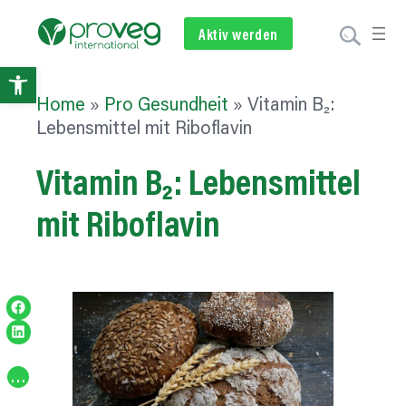
Aktiv werden
Newsletter
Spenden
Open
Home
»
Pro Gesundheit
»
Vitamin B₂:
toolbar
Lebensmittel mit Riboflavin
Vitamin B₂:
Lebensmittel
mit Riboflavin
Share on Facebook
Share on LinkedIn
…