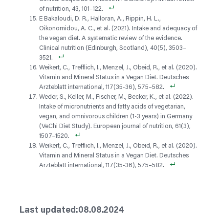
of nutrition, 43, 101–122.
E Bakaloudi, D. R., Halloran, A., Rippin, H. L.,
Oikonomidou, A. C., et al. (2021). Intake and adequacy of
the vegan diet. A systematic review of the evidence.
Clinical nutrition (Edinburgh, Scotland), 40(5), 3503–
3521.
Weikert, C., Trefflich, I., Menzel, J., Obeid, R., et al. (2020).
Vitamin and Mineral Status in a Vegan Diet. Deutsches
Arzteblatt international, 117(35-36), 575–582.
Weder, S., Keller, M., Fischer, M., Becker, K., et al. (2022).
Intake of micronutrients and fatty acids of vegetarian,
vegan, and omnivorous children (1-3 years) in Germany
(VeChi Diet Study). European journal of nutrition, 61(3),
1507–1520.
Weikert, C., Trefflich, I., Menzel, J., Obeid, R., et al. (2020).
Vitamin and Mineral Status in a Vegan Diet. Deutsches
Arzteblatt international, 117(35-36), 575–582.
08.08.2024
Last updated: