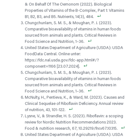
& On Behalf Of The Oemonom (2022). Biological
Properties of Vitamins of the B-Complex, Part 1: Vitamins
B1, B2, B3, and B5. Nutrients, 14(3), 484.
Chungchunlam, S. M. S., & Moughan, P. J. (2023).
Comparative bioavailability of vitamins in human foods
sourced from animals and plants. Critical Reviews in
Food Science and Nutrition, 1–36.
United States Department of Agriculture (USDA): USDA
FoodData Central. Online unter:
https://fdc.nal.usda.gov/fdc-app.html#/?
component=1166 [23.07.2024].
Chungchunlam, S. M. S., & Moughan, P. J. (2023).
Comparative bioavailability of vitamins in human foods
sourced from animals and plants. Critical Reviews in
Food Science and Nutrition, 1–36.
McNulty, H., Pentieva, K., & Ward, M. (2023). Causes and
Clinical Sequelae of Riboflavin Deficiency. Annual review
of nutrition, 43, 101–122.
Lysne, V., & Strandler, H. S. (2023). Riboflavin: a scoping
review for Nordic Nutrition Recommendations 2023.
Food & nutrition research, 67, 10.29219/fnr.v67.10315.
United States Department of Agriculture (USDA): USDA