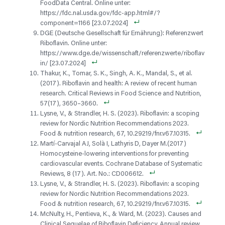
FoodData Central. Online unter:
https://fdc.nal.usda.gov/fdc-app.html#/?
component=1166 [23.07.2024]
DGE (Deutsche Gesellschaft für Ernährung): Referenzwert
Riboflavin. Online unter:
https://www.dge.de/wissenschaft/referenzwerte/riboflav
in/ [23.07.2024]
Thakur, K., Tomar, S. K., Singh, A. K., Mandal, S., et al.
(2017). Riboflavin and health: A review of recent human
research. Critical Reviews in Food Science and Nutrition,
57(17), 3650–3660.
Lysne, V., & Strandler, H. S. (2023). Riboflavin: a scoping
review for Nordic Nutrition Recommendations 2023.
Food & nutrition research, 67, 10.29219/fnr.v67.10315.
Martí-Carvajal AJ, Solà I, Lathyris D, Dayer M.(2017)
Homocysteine‐lowering interventions for preventing
cardiovascular events. Cochrane Database of Systematic
Reviews, 8 (17). Art. No.: CD006612.
Lysne, V., & Strandler, H. S. (2023). Riboflavin: a scoping
review for Nordic Nutrition Recommendations 2023.
Food & nutrition research, 67, 10.29219/fnr.v67.10315.
McNulty, H., Pentieva, K., & Ward, M. (2023). Causes and
Clinical Sequelae of Riboflavin Deficiency. Annual review