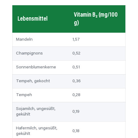
Vitamin B₂ (mg/100
Lebensmittel
g)
Mandeln
1,57
Champignons
0,52
Sonnenblumenkerne
0,51
Tempeh, gekocht
0,36
Tempeh
0,28
Sojamilch, ungesüßt,
0,19
gekühlt
Hafermilch, ungesüßt,
0,18
gekühlt