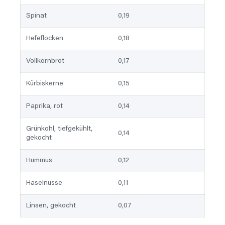
Spinat
0,19
Hefeflocken
0,18
Vollkornbrot
0,17
Kürbiskerne
0,15
Paprika, rot
0,14
Grünkohl, tiefgekühlt,
0,14
gekocht
Hummus
0,12
Haselnüsse
0,11
Linsen, gekocht
0,07