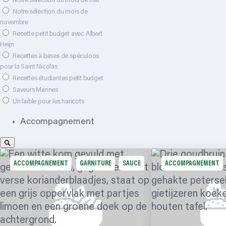
Notre sélection du mois de mai
Notre sélection du mois de
novembre
Recette petit budget avec Albert
Heijn
Recettes à bases de spéculoos
pour la Saint Nicolas
Recettes étudiantes petit budget
Saveurs Marines
Un faible pour les haricots
Accompagnement
ACCOMPAGNEMENT
GARNITURE
SAUCE
ACCOMPAGNEMENT