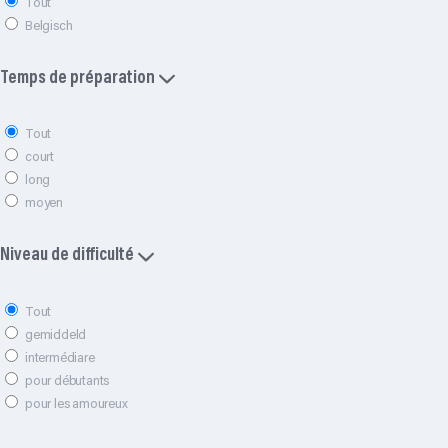
Tout
Belgisch
Temps de préparation
Tout
court
long
moyen
Niveau de difficulté
Tout
gemiddeld
intermédiare
pour débutants
pour les amoureux