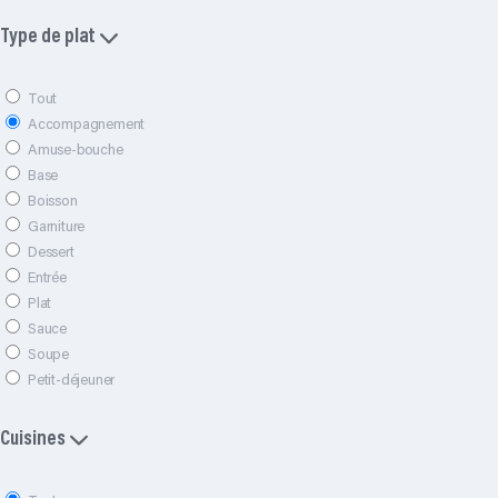
Type de plat
Tout
Accompagnement
Amuse-bouche
Base
Boisson
Garniture
Dessert
Entrée
Plat
Sauce
Soupe
Petit-déjeuner
Cuisines