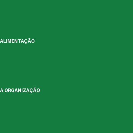
Política de Privacidade
Temos e Condiçoes
RGPD
ALIMENTAÇÃO
Receitas
Conceitos
Artigos
A ORGANIZAÇÃO
Sobre
Projetos
Contactos