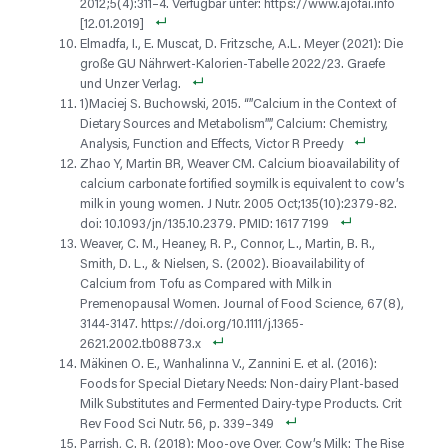
2012;5(4):311–4. Verfügbar unter: https://www.ajofai.info
[12.01.2019]
Elmadfa, I., E. Muscat, D. Fritzsche, A.L. Meyer (2021): Die
große GU Nährwert-Kalorien-Tabelle 2022/23. Graefe
und Unzer Verlag.
1)Maciej S. Buchowski, 2015. “”Calcium in the Context of
Dietary Sources and Metabolism””, Calcium: Chemistry,
Analysis, Function and Effects, Victor R Preedy
Zhao Y, Martin BR, Weaver CM. Calcium bioavailability of
calcium carbonate fortified soymilk is equivalent to cow’s
milk in young women. J Nutr. 2005 Oct;135(10):2379-82.
doi: 10.1093/jn/135.10.2379. PMID: 16177199
Weaver, C. M., Heaney, R. P., Connor, L., Martin, B. R.,
Smith, D. L., & Nielsen, S. (2002). Bioavailability of
Calcium from Tofu as Compared with Milk in
Premenopausal Women. Journal of Food Science, 67(8),
3144-3147. https://doi.org/10.1111/j.1365-
2621.2002.tb08873.x
Mäkinen O. E., Wanhalinna V., Zannini E. et al. (2016):
Foods for Special Dietary Needs: Non-dairy Plant-based
Milk Substitutes and Fermented Dairy-type Products. Crit
Rev Food Sci Nutr. 56, p. 339–349
Parrish, C. R. (2018): Moo-ove Over, Cow’s Milk: The Rise