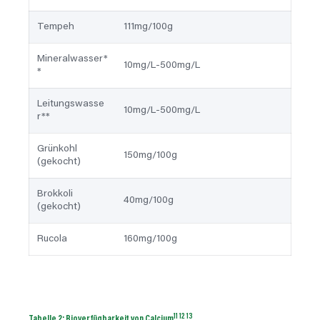
Tempeh
111mg/100g
Mineralwasser*
10mg/L-500mg/L
*
Leitungswasse
10mg/L-500mg/L
r**
Grünkohl
150mg/100g
(gekocht)
Brokkoli
40mg/100g
(gekocht)
Rucola
160mg/100g
11
12
13
Tabelle 2:
Bioverfügbarkeit
von Calcium