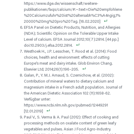
https://www.dge.de/wissenschaft/weitere-
publikationen/faqs/calcium/#:~:text=Die%20empfohlene
%20Calciumzufuhr%20ist%20altersabh%C3%A4ngig,1%
20000%20mg%20pro%20Tag. [16.02.2020]
EFSA Panel on Dietetic Products, Nutrition, and Allergies
(NDA); Scientific Opinion on the Tolerable Upper Intake
Level of calcium. EFSA Journal 2012;10(7):2814. [44 pp.]
doi:10.2903/j.efsa.2012.2814.
Westhoek H., J.P. Lesschen, T. Rood et al. (2014): Food
choices, health and environment: effects of cutting
Europe’s meat and dairy intake. Glob Environ Chang.
Elsevier Ltd; 2014;26(1):196–205.
Galan, P., Y. M.J. Arnaud, S. Czernichow, et al. (2002):
Contribution of mineral waters to dietary calcium and
magnesium intake in a French adult population. Journal of
the American Dietetic Association 102 (11):1658-62.
Verfügbar unter:
https://www.ncbi.nlm.nih.gov/pubmed/12449291
[12.01.2019]
Paul V., S. Verma & A. Paul (2012): Effect of cooking and
processing methods on oxalate content of green leafy
vegetables and pulses. Asian J Food Agro-Industry.