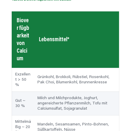
Biove
rfügb
arkeit
Lebensmittel*
von
Calci
um
Exzellen
Grünkohl, Brokkoli, Rübstiel, Rosenkohl,
t > 50
Pak Choi, Blumenkohl, Brunnenkresse
%
Milch und Milchprodukte, Joghurt,
Gut ~
angereicherte Pflanzenmilch, Tofu mit
30 %
Calciumsulfat, Sojagranulat
Mittelmä
Mandeln, Sesamsamen, Pinto-Bohnen,
ßig ~ 20
Süßkartoffeln, Nüsse