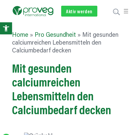
Aktiv werden
Newsletter
Spenden
Open
Home
»
Pro Gesundheit
»
Mit gesunden
toolbar
calciumreichen Lebensmitteln den
Calciumbedarf decken
Mit gesunden
calciumreichen
Lebensmitteln
den
Calciumbedarf
decken