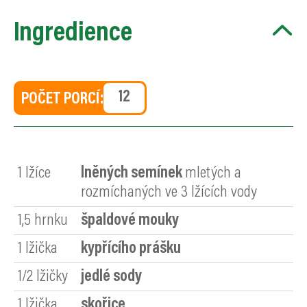
Ingredience
POČET PORCÍ:
1
lžíce
lněných semínek
mletých a
rozmíchaných ve 3 lžících vody
1,5
hrnku
špaldové mouky
1
lžička
kypřícího prášku
1/2
lžičky
jedlé sody
1
lžička
skořice