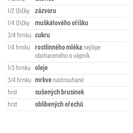
1/2
lžičky
zázvoru
1/4
lžičky
muškátového oříšku
3/4
hrnku
cukru
1/4
hrnku
rostlinného mléka
nejlépe
obohaceného o vápník
1/3
hrnku
oleje
3/4
hrnku
mrkve
nastrouhané
hrst
sušených brusinek
hrst
oblíbených ořechů