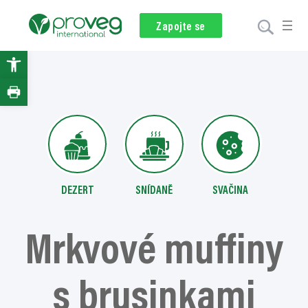
Přeskočit
na
Stáže a práce
Newsletter
Zapojte se
Darování
obsah
Open
toolbar
DEZERT
SNÍDANĚ
SVAČINA
Mrkvové muffiny
s brusinkami