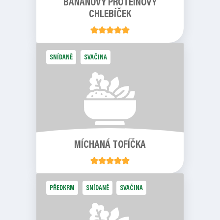
BANÁNOVÝ PROTEINOVÝ
CHLEBÍČEK
SNÍDANĚ
SVAČINA
MÍCHANÁ TOFÍČKA
PŘEDKRM
SNÍDANĚ
SVAČINA