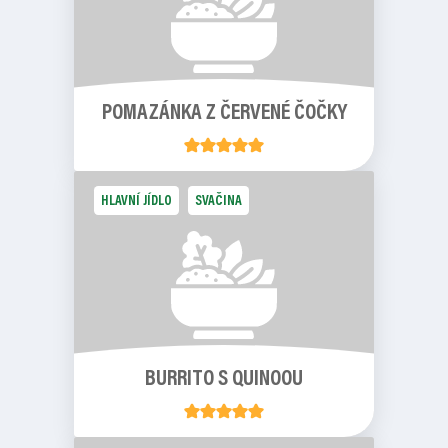
POMAZÁNKA Z ČERVENÉ ČOČKY
HLAVNÍ JÍDLO
SVAČINA
BURRITO S QUINOOU