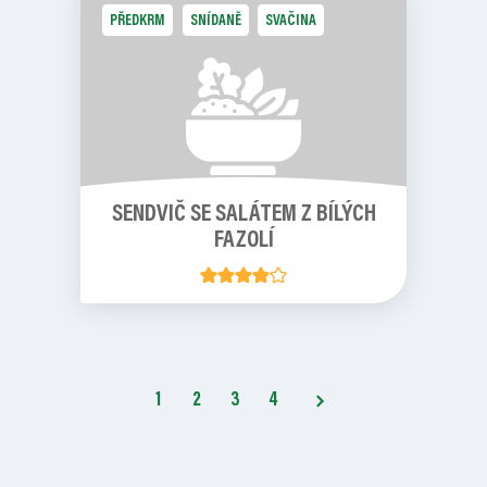
PŘEDKRM
SNÍDANĚ
SVAČINA
SENDVIČ SE SALÁTEM Z BÍLÝCH
FAZOLÍ
1
2
3
4