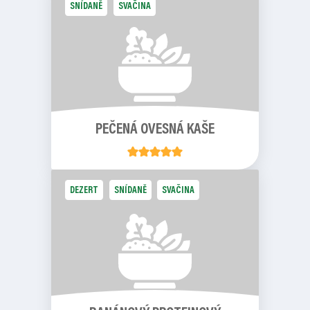
SNÍDANĚ
SVAČINA
PEČENÁ OVESNÁ KAŠE
DEZERT
SNÍDANĚ
SVAČINA