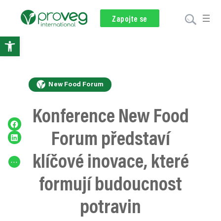
Stáže a práce
Newsletter
Zapojte se
Darování
Open
toolbar
New Food Forum
Konference New Food
Share on Facebook
Forum představí
Share on LinkedIn
klíčové inovace, které
…
formují budoucnost
potravin