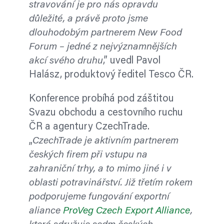
stravování je pro nás opravdu
důležité, a právě proto jsme
dlouhodobým partnerem New Food
Forum – jedné z nejvýznamnějších
akcí svého druhu
,” uvedl Pavol
Halász, produktový ředitel Tesco ČR.
Konference probíhá pod záštitou
Svazu obchodu a cestovního ruchu
ČR a agentury CzechTrade.
„
CzechTrade je aktivním partnerem
českých firem při vstupu na
zahraniční trhy, a to mimo jiné i v
oblasti potravinářství. Již třetím rokem
podporujeme fungování exportní
aliance
ProVeg Czech Export Alliance
,