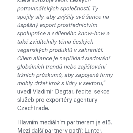
která sdružuje sedm českých
potravinářských společností. Ty
spojily síly, aby zvýšily své šance na
úspěšný export prostřednictvím
spolupráce a sdíleného know-how a
také zviditelnily téma českých
veganských produktů v zahraničí.
Cílem aliance je například sledování
globálních trendů nebo zajišťování
tržních průzkumů, aby zapojené firmy
mohly držet krok s lídry v sektoru,
“
uvedl Vladimír Degťar, ředitel sekce
služeb pro exportéry agentury
CzechTrade.
Hlavním mediálním partnerem je e15.
Mezi další partnery patří: Lunter,